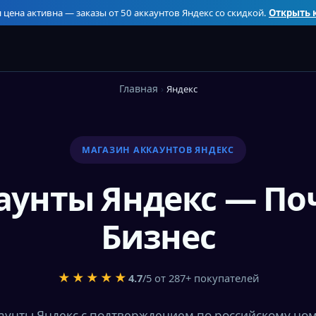
 цена активна — заказы от 50 аккаунтов Яндекс со скидкой.
Открыть 
Главная
Яндекс
МАГАЗИН АККАУНТОВ ЯНДЕКС
аунты Яндекс — Поч
Бизнес
★★★★★
4.7
/5 от 287+ покупателей
аунты Яндекс с подтверждением по российскому ном