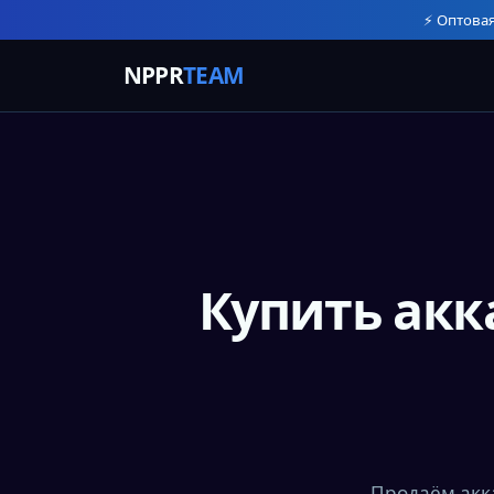
⚡ Оптовая
NPPR
TEAM
Купить акк
Продаём акк