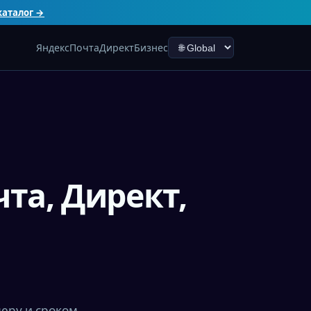
каталог →
Яндекс
Почта
Директ
Бизнес
та, Директ,
еру и сроком