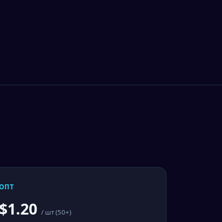
ОПТ
$1.20
/ шт (50+)